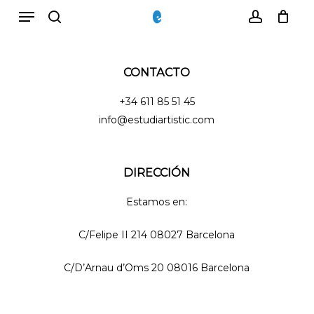
Menu
Skip
to
Close
search
account
Cart
Cart
main
content
CONTACTO
+34 611 85 51 45
info@estudiartistic.com
DIRECCIÓN
Estamos en:
C/Felipe II 214 08027 Barcelona
C/D’Arnau d’Oms 20 08016 Barcelona