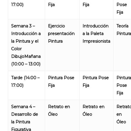
17:00)
Fija
Fija
Pose
Fija
Semana 3 –
Ejercicio
Introducción
Teoría
Introducción a
presentación
a la Paleta
Pintura
la Pintura y el
Pintura
Impresionista
No products in the cart.
Color
DibujoMañana
Go To Shop
(10:00 – 13:00)
Tarde (14:00 –
Pintura Pose
Pintura Pose
Pintura
17:00)
Fija
Fija
Pose
Fija
Semana 4 –
Retrato en
Retrato en
Retrat
Desarrollo de
Óleo
Óleo
en
la Pintura
Óleo
Figurativa