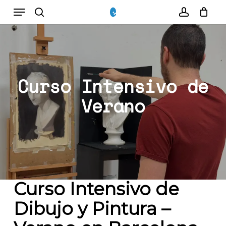
Menu
Skip
to
Close
search
account
Cart
Cart
main
content
Curso Intensivo de
Verano
Curso Intensivo de
Dibujo y Pintura –